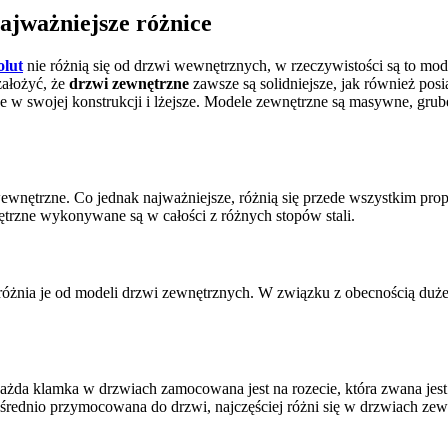
ajważniejsze różnice
olut
nie różnią się od drzwi wewnętrznych, w rzeczywistości są to mo
założyć, że
drzwi zewnętrzne
zawsze są solidniejsze, jak również pos
 w swojej konstrukcji i lżejsze. Modele zewnętrzne są masywne, gru
wnętrzne. Co jednak najważniejsze, różnią się przede wszystkim prop
ętrzne wykonywane są w całości z różnych stopów stali.
dróżnia je od modeli drzwi zewnętrznych. W związku z obecnością duż
ażda klamka w drzwiach zamocowana jest na rozecie, która zwana jes
ośrednio przymocowana do drzwi, najczęściej różni się w drzwiach z