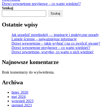
article:
Drzwi wewnętrzne przylgowe – co warto wiedzieć?
Szukaj
Szukaj
Ostatnie wpisy
Jak urządzić przedpokój — inspiracje i praktyczne porady
Lamele ścienne – najważniejsze informacje
Drzwi wewnętrzne – jakie wybrać i na co zwrócić uwagę?
Drzwi wewnętrzne przylgowe – co warto wiedzieć?
Drzwi zewnętrzne- wszytko, co warto o nich wiedzieć
Najnowsze komentarze
Brak komentarzy do wyświetlenia.
Archiwa
lipiec 2026
maj 2024
wrzesień 2023
sierpień 2023