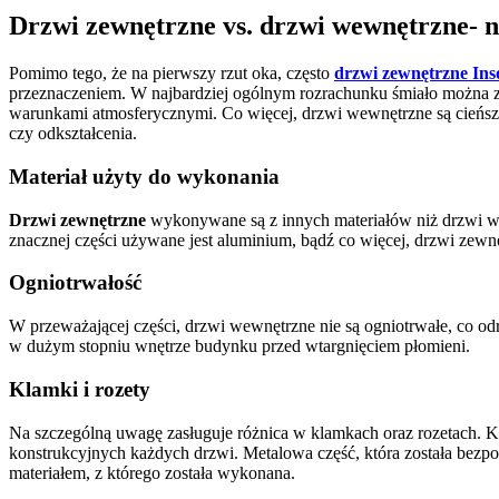
Drzwi zewnętrzne vs. drzwi wewnętrzne- n
Pomimo tego, że na pierwszy rzut oka, często
drzwi zewnętrzne Ins
przeznaczeniem. W najbardziej ogólnym rozrachunku śmiało można 
warunkami atmosferycznymi. Co więcej, drzwi wewnętrzne są cieńsze
czy odkształcenia.
Materiał użyty do wykonania
Drzwi zewnętrzne
wykonywane są z innych materiałów niż drzwi we
znacznej części używane jest aluminium, bądź co więcej, drzwi zewn
Ogniotrwałość
W przeważającej części, drzwi wewnętrzne nie są ogniotrwałe, co o
w dużym stopniu wnętrze budynku przed wtargnięciem płomieni.
Klamki i rozety
Na szczególną uwagę zasługuje różnica w klamkach oraz rozetach. K
konstrukcyjnych każdych drzwi. Metalowa część, która została bezp
materiałem, z którego została wykonana.