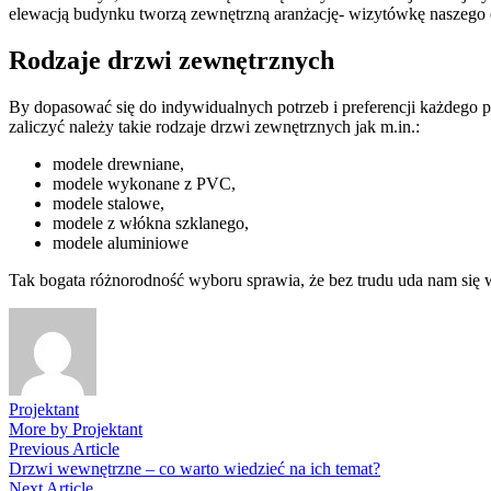
elewacją budynku tworzą zewnętrzną aranżację- wizytówkę naszego
Rodzaje drzwi zewnętrznych
By dopasować się do indywidualnych potrzeb i preferencji każdego p
zaliczyć należy takie rodzaje drzwi zewnętrznych jak m.in.:
modele drewniane,
modele wykonane z PVC,
modele stalowe,
modele z włókna szklanego,
modele aluminiowe
Tak bogata różnorodność wyboru sprawia, że bez trudu uda nam się
Projektant
More by Projektant
Nawigacja
Previous
Previous Article
article:
Drzwi wewnętrzne – co warto wiedzieć na ich temat?
wpisu
Next
Next Article