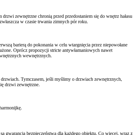
drzwi zewnętrzne chronią przed przedostaniem się do wnętrz hałasu
zwłaszcza w czasie trwania zimnych pór roku.
wszą barierą do pokonania w celu wtargnięcia przez niepowołane
ażone. Oprócz propozycji stricte antywłamaniowych nawet
zewnętrznych wewnętrznych.
 drzwiach. Tymczasem, jeśli myślimy o drzwiach zewnętrznych,
się drzwi zewnętrzne.
harmonijkę.
 gwarancją bezpieczeństwa dla każdego obiektu. Co więcej, wraz z