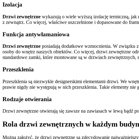
Izolacja
Drzwi zewnętrzne
wykazują o wiele wyższą izolację termiczną, ja
z zewnątrz. Co więcej, właściwe uszczelnione i dopasowane do fram
Funkcja antywłamaniowa
Drzwi zewnętrzne
posiadają dodatkowe wzmocnienia. W związku z t
osoby do wnętrz naszych obiektów. Co więcej, drzwi zewnętrzne od
standardowe zamki, które montowane są w drzwiach zewnętrznych, s
Przeszklenia
Przeszklenia są niezwykle designerskimi elementami drzwi. We wnę
prawie nigdy nie występują w nich przeszklenia. Takie elementy nie
Rodzaje otwierania
Drzwi zewnętrzne otwierają się zawsze na zawiasach w lewą bądź p
Rola drzwi zewnętrznych w każdym budy
Można założyć, że drzwi zewnętrzne są zdecydowanie najważniejsz