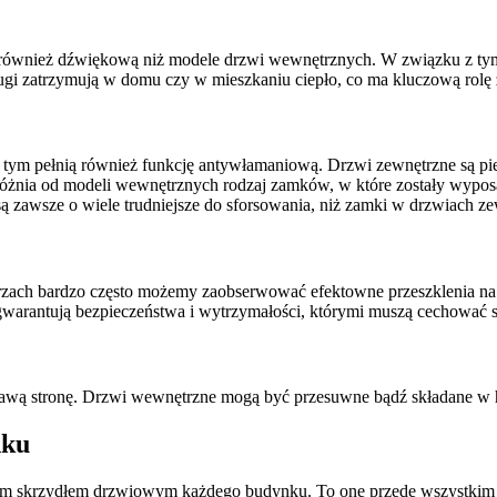
k również dźwiękową niż modele drzwi wewnętrznych. W związku z tym 
ugi zatrzymują w domu czy w mieszkaniu ciepło, co ma kluczową rolę 
ym pełnią również funkcję antywłamaniową. Drzwi zewnętrzne są pier
różnia od modeli wewnętrznych rodzaj zamków, w które zostały wypos
ą zawsze o wiele trudniejsze do sforsowania, niż zamki w drzwiach 
trzach bardzo często możemy zaobserwować efektowne przeszklenia na
 gwarantują bezpieczeństwa i wytrzymałości, którymi muszą cechować 
rawą stronę. Drzwi wewnętrzne mogą być przesuwne bądź składane w 
nku
ym skrzydłem drzwiowym każdego budynku. To one przede wszystkim są