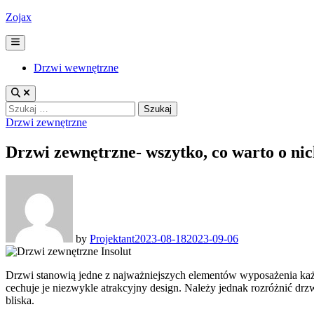
Skip
Zojax
to
content
Main
Menu
Drzwi wewnętrzne
Szukaj:
Posted
Drzwi zewnętrzne
in
Drzwi zewnętrzne- wszytko, co warto o nic
by
Projektant
2023-08-18
2023-09-06
Drzwi stanowią jedne z najważniejszych elementów wyposażenia każ
cechuje je niezwykle atrakcyjny design. Należy jednak rozróżnić dr
bliska.