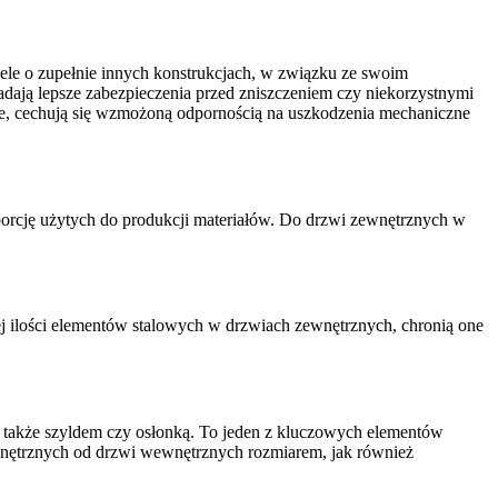
dele o zupełnie innych konstrukcjach, w związku ze swoim
iadają lepsze zabezpieczenia przed zniszczeniem czy niekorzystnymi
be, cechują się wzmożoną odpornością na uszkodzenia mechaniczne
orcję użytych do produkcji materiałów. Do drzwi zewnętrznych w
ej ilości elementów stalowych w drzwiach zewnętrznych, chronią one
t także szyldem czy osłonką. To jeden z kluczowych elementów
ewnętrznych od drzwi wewnętrznych rozmiarem, jak również