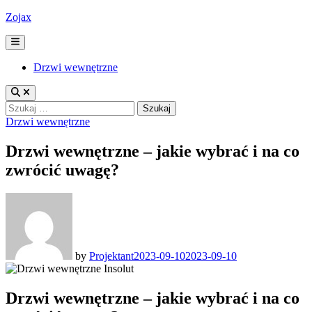
Skip
Zojax
to
content
Main
Menu
Drzwi wewnętrzne
Szukaj:
Posted
Drzwi wewnętrzne
in
Drzwi wewnętrzne – jakie wybrać i na co
zwrócić uwagę?
by
Projektant
2023-09-10
2023-09-10
Drzwi wewnętrzne – jakie wybrać i na co