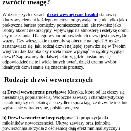
zwrócić uwagę?
W dzisiejszych czasach
drzwi wewnętrzne Insolut
stanowią
kluczowy element każdego wnętrza, odgrywając rolę nie tylko jako
praktyczna bariera pomiędzy pomieszczeniami, ale również jako
istotny akcent dekoracyjny, wpływając na atmosferę i estetykę domu
czy mieszkania. Dlatego wybór odpowiednich drzwi jest niezwykle
ważny. Czy wiesz, jakie materiały są obecnie na topie? A może
zastanawiasz się, jaki rodzaj drzwi najlepiej sprawdzi się w Twoim
wnętrzu? Jak klamka czy rozeta może wpłynąć na ogólny wygląd
drzwi? Zapraszamy do dalszej lektury, gdzie postaramy się
odpowiedzieć na te i wiele innych pytań, dzięki czemu wybór
idealnych drzwi stanie się znacznie prostszy.
Rodzaje drzwi wewnętrznych
a) Drzwi wewnętrzne przylgowe
Klasyka, która od lat cieszy się
niesłabnącą popularnością. Widoczne zawiasy i charakterystyczny
uskok między ościeżnicą a skrzydłem sprawiają, że drzwi te idealnie
wpisują się w tradycyjne, polskie wnętrza.
b) Drzwi wewnętrzne bezprzylgowe
To propozycja dla
miłośników nowoczesności. Ukryte zawiasy oraz jednolita
powierzchnia skrzydła z ościeżnicą dają efekt minimalistyczny i