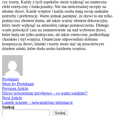
czy rozety. Każdy z tych aspektów może wpłynąć na ostateczny
efekt estetyczny i funkcjonalny. Nie ma uniwersalnej recepty na
idealne drzwi. Każde wnętrze i każda osoba mają swoje unikalne
potrzeby i preferencje. Warto jednak pamiętać, że drzwi to nie tylko
praktyczny element domu, ale także ważny element dekoracyjny,
który może wpłynąć na atmosferę całego pomieszczenia. Dlatego
warto poświęcić czas na zastanowienie się nad wyborem drzwi,
które będą nie tylko praktyczne, ale także estetyczne, podkreślając
charakter i styl wnętrza. Ostatecznie odpowiednio dobrana
kompozycja drzwi, klamki i rozety może stać się prawdziwym
dziełem sztuki, które doda uroku każdemu wnętrzu.
Projektant
More by Projektant
Nawigacja
Previous
Previous Article
article:
Drzwi wewnętrzne przylgowe – co warto wiedzieć?
wpisu
Next
Next Article
article:
Lamele ścienne – najważniejsze informacje
Szukaj
Szukaj