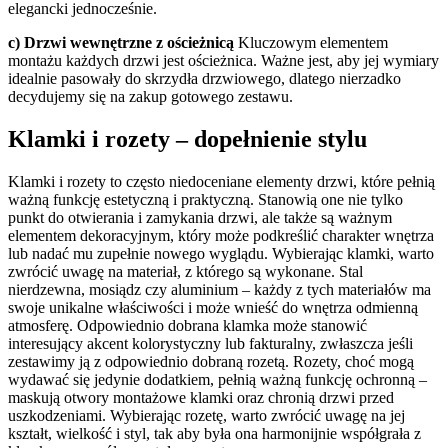
elegancki jednocześnie.
c) Drzwi wewnętrzne z ościeżnicą
Kluczowym elementem
montażu każdych drzwi jest ościeżnica. Ważne jest, aby jej wymiary
idealnie pasowały do skrzydła drzwiowego, dlatego nierzadko
decydujemy się na zakup gotowego zestawu.
Klamki i rozety – dopełnienie stylu
Klamki i rozety to często niedoceniane elementy drzwi, które pełnią
ważną funkcję estetyczną i praktyczną. Stanowią one nie tylko
punkt do otwierania i zamykania drzwi, ale także są ważnym
elementem dekoracyjnym, który może podkreślić charakter wnętrza
lub nadać mu zupełnie nowego wyglądu. Wybierając klamki, warto
zwrócić uwagę na materiał, z którego są wykonane. Stal
nierdzewna, mosiądz czy aluminium – każdy z tych materiałów ma
swoje unikalne właściwości i może wnieść do wnętrza odmienną
atmosferę. Odpowiednio dobrana klamka może stanowić
interesujący akcent kolorystyczny lub fakturalny, zwłaszcza jeśli
zestawimy ją z odpowiednio dobraną rozetą. Rozety, choć mogą
wydawać się jedynie dodatkiem, pełnią ważną funkcję ochronną –
maskują otwory montażowe klamki oraz chronią drzwi przed
uszkodzeniami. Wybierając rozetę, warto zwrócić uwagę na jej
kształt, wielkość i styl, tak aby była ona harmonijnie współgrała z